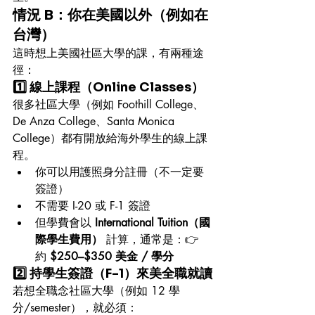
情況 B：你在美國以外（例如在
台灣）
這時想上美國社區大學的課，有兩種途
徑：
1️⃣ 
線上課程（Online Classes）
很多社區大學（例如 Foothill College、
De Anza College、Santa Monica 
College）都有開放給海外學生的線上課
程。
你可以用護照身分註冊（不一定要
簽證）
不需要 I-20 或 F-1 簽證
但學費會以 
International Tuition（國
際學生費用）
 計算，通常是：👉 
約 
$250–$350 美金 / 學分
2️⃣ 
持學生簽證（F-1）來美全職就讀
若想全職念社區大學（例如 12 學
分/semester），就必須：