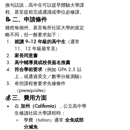
換句話說，高中生可以提早體驗大學課
程、甚至提前完成通識或學位必修課。
📝 二、申請條件
雖然每個州、甚至每所社區大學的規定
略不同，但一般要求如下：
就讀 9–12 年級的高中生
（通常 
11、12 年級最常見）
家長同意書
高中輔導員或校長簽名推薦
符合學術要求
（例如 GPA 2.5 以
上，或通過英文／數學分級測驗）
有些課程會要求先修條件
（prerequisites）
💰 三、費用方面
在 
加州（California）
，公立高中學
生修讀社區大學課程時：
學費（tuition）通常 
全免或部
分減免