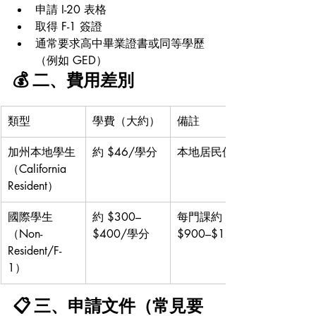
申請 I-20 表格
取得 F-1 簽證
通常要求高中畢業證書或同等學歷
（例如 GED）
💰 二、費用差別
類型
學費（大約）
備註
加州本地學生
約 $46/學分
本地居民價
（California 
Resident）
國際學生
約 $300–
每門課約 
（Non-
$400/學分
$900–$1200
Resident/F-
1）
📋 三、申請文件（常見要